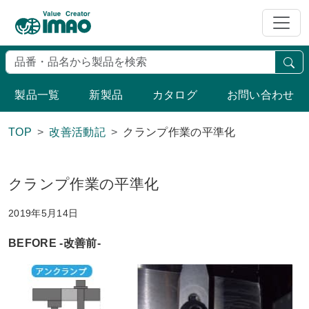
検
製品一覧
新製品
カタログ
お問い合わせ
TOP
改善活動記
クランプ作業の平準化
クランプ作業の平準化
2019年5月14日
BEFORE -改善前-