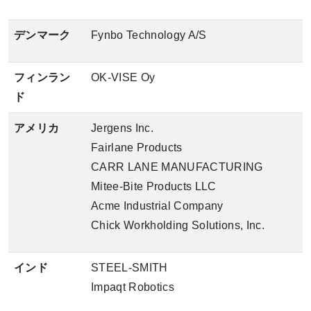
デンマーク
Fynbo Technology A/S
フィンラン
OK-VISE Oy
ド
アメリカ
Jergens Inc.
Fairlane Products
CARR LANE MANUFACTURING
Mitee-Bite Products LLC
Acme Industrial Company
Chick Workholding Solutions, Inc.
インド
STEEL-SMITH
Impaqt Robotics