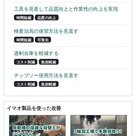
工具を見直して品質向上と作業性の向上を実現
時間短縮
品質の向上
検査治具の保管方法を見直す
時間短縮
可視化
過剰在庫を軽減する
コスト削減
負担軽減
チップソー使用方法を見直す
コスト削減
負担軽減
イマオ製品を使った改善