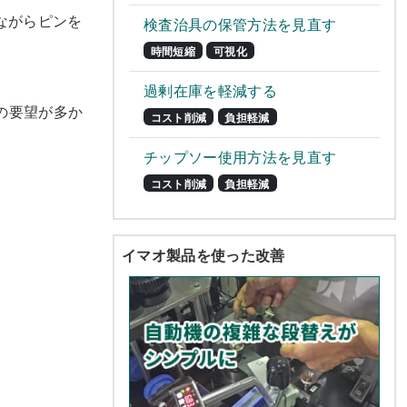
ながらピンを
検査治具の保管方法を見直す
時間短縮
可視化
過剰在庫を軽減する
の要望が多か
コスト削減
負担軽減
チップソー使用方法を見直す
コスト削減
負担軽減
イマオ製品を使った改善