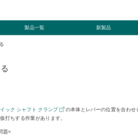
索
製品一覧
新製品
る
する
イック シャフト クランプ
の本体とレバーの位置を合わせ
を仮打ちする作業があります。
問題>