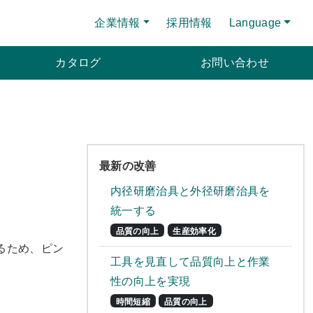
企業情報
採用情報
Language
カタログ
お問い合わせ
最新の改善
内径研磨治具と外径研磨治具を
統一する
品質の向上
生産効率化
るため、ピン
工具を見直して品質向上と作業
性の向上を実現
時間短縮
品質の向上