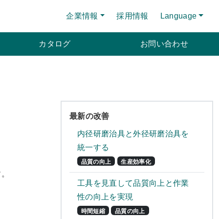
企業情報
採用情報
Language
カタログ
お問い合わせ
最新の改善
内径研磨治具と外径研磨治具を
統一する
品質の向上
生産効率化
す。
工具を見直して品質向上と作業
性の向上を実現
時間短縮
品質の向上