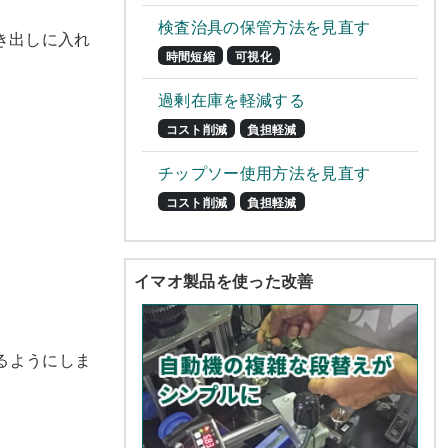
検査治具の保管方法を見直す
き出しに入れ
時間短縮
可視化
過剰在庫を軽減する
コスト削減
負担軽減
。
チップソー使用方法を見直す
コスト削減
負担軽減
イマオ製品を使った改善
るようにしま