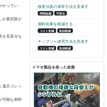
かかってい
検査治具の保管方法を見直す
時間短縮
可視化
しか選択肢が
過剰在庫を軽減する
コスト削減
負担軽減
数を見直せな
チップソー使用方法を見直す
コスト削減
負担軽減
イマオ製品を使った改善
た鬼爪コレッ
が可能な材料