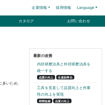
企業情報
採用情報
Language
カタログ
お問い合わせ
最新の改善
内径研磨治具と外径研磨治具を
統一する
品質の向上
生産効率化
に多いため、
工具を見直して品質向上と作業
性の向上を実現
時間短縮
品質の向上