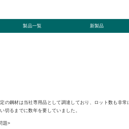
索
製品一覧
新製品
特定の鋼材は当社専用品として調達しており、ロット数も非常
使い切るまでに数年を要していました。
問題>