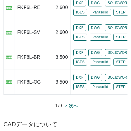
DXF
DWG
SOLIDWORK
FKF6L-RE
2,600
IGES
Parasolid
STEP
DXF
DWG
SOLIDWORK
FKF6L-SV
2,600
IGES
Parasolid
STEP
DXF
DWG
SOLIDWORK
FKF8L-BR
3,500
IGES
Parasolid
STEP
DXF
DWG
SOLIDWORK
FKF8L-OG
3,500
IGES
Parasolid
STEP
1/9
> 次へ
CADデータについて