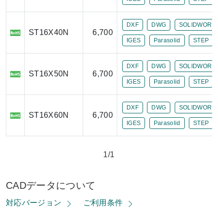
DXF
DWG
SOLIDWORK
ST16X40N
6,700
IGES
Parasolid
STEP
DXF
DWG
SOLIDWORK
ST16X50N
6,700
IGES
Parasolid
STEP
DXF
DWG
SOLIDWORK
ST16X60N
6,700
IGES
Parasolid
STEP
1/1
CADデータについて
対応バージョン
ご利用条件