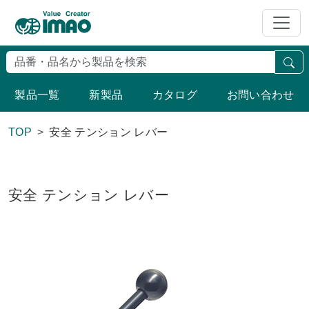
検
製品一覧
新製品
カタログ
お問い合わせ
TOP
安全 テンション レバー
安全 テンション レバー