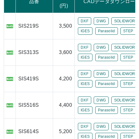
品番
CADデータダウンロー
(円)
DXF
DWG
SOLIDWORK
SIS219S
3,500
IGES
Parasolid
STEP
DXF
DWG
SOLIDWORK
SIS313S
3,600
IGES
Parasolid
STEP
DXF
DWG
SOLIDWORK
SIS419S
4,200
IGES
Parasolid
STEP
DXF
DWG
SOLIDWORK
SIS516S
4,400
IGES
Parasolid
STEP
DXF
DWG
SOLIDWORK
SIS614S
5,200
IGES
Parasolid
STEP