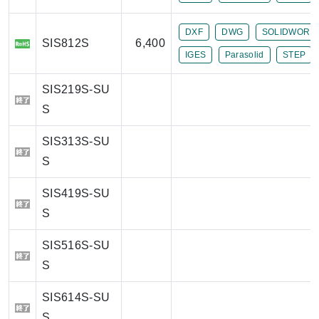
DXF
DWG
SOLIDWORK
SIS812S
6,400
IGES
Parasolid
STEP
SIS219S-SU
S
SIS313S-SU
S
SIS419S-SU
S
SIS516S-SU
S
SIS614S-SU
S