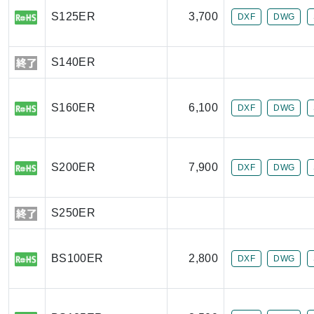
S125ER
3,700
DXF
DWG
S140ER
S160ER
6,100
DXF
DWG
S200ER
7,900
DXF
DWG
S250ER
BS100ER
2,800
DXF
DWG