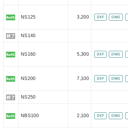
NS125
3,200
DXF
DWG
NS140
NS160
5,300
DXF
DWG
NS200
7,100
DXF
DWG
NS250
NBS100
2,100
DXF
DWG