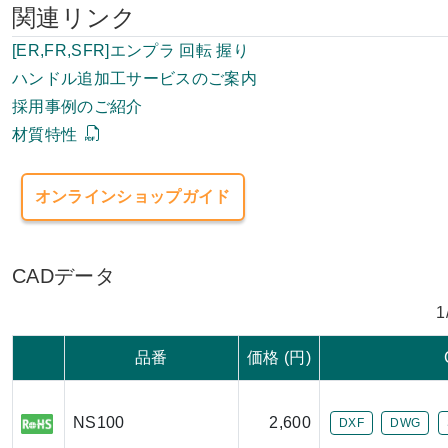
関連リンク
[ER,FR,SFR]エンプラ 回転 握り
ハンドル追加工サービスのご案内
採用事例のご紹介
材質特性
オンラインショップガイド
CADデータ
1
品番
価格 (円)
NS100
2,600
DXF
DWG