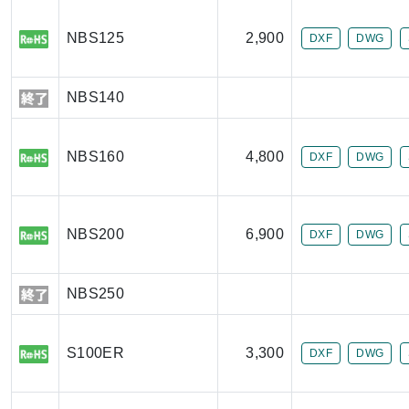
NBS125
2,900
DXF
DWG
NBS140
NBS160
4,800
DXF
DWG
NBS200
6,900
DXF
DWG
NBS250
S100ER
3,300
DXF
DWG