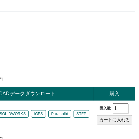
/1
CADデータダウンロード
購入
購入数
SOLIDWORKS
IGES
Parasolid
STEP
/1