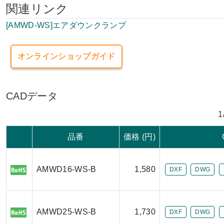
関連リンク
[AMWD-WS]エアダウンクランプ
オンラインショップガイド
CADデータ
1
品番
価格 (円)
AMWD16-WS-B
1,580
DXF
DWG
AMWD25-WS-B
1,730
DXF
DWG