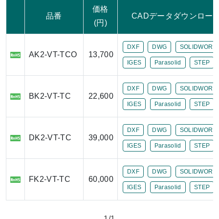
価格
品番
CADデータダウンロー
(円)
DXF
DWG
SOLIDWORK
AK2-VT-TCO
13,700
IGES
Parasolid
STEP
DXF
DWG
SOLIDWORK
BK2-VT-TC
22,600
IGES
Parasolid
STEP
DXF
DWG
SOLIDWORK
DK2-VT-TC
39,000
IGES
Parasolid
STEP
DXF
DWG
SOLIDWORK
FK2-VT-TC
60,000
IGES
Parasolid
STEP
1/1