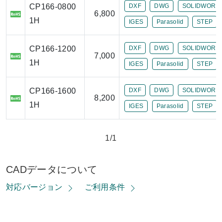
CP166-0800
DXF
DWG
SOLIDWORK
6,800
1H
IGES
Parasolid
STEP
CP166-1200
DXF
DWG
SOLIDWORK
7,000
1H
IGES
Parasolid
STEP
CP166-1600
DXF
DWG
SOLIDWORK
8,200
1H
IGES
Parasolid
STEP
1/1
CADデータについて
対応バージョン
ご利用条件