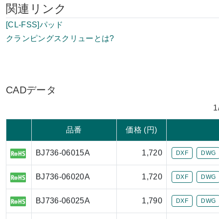
関連リンク
[CL-FSS]パッド
クランピングスクリューとは?
CADデータ
1
品番
価格 (円)
BJ736-06015A
1,720
DXF
DWG
BJ736-06020A
1,720
DXF
DWG
BJ736-06025A
1,790
DXF
DWG