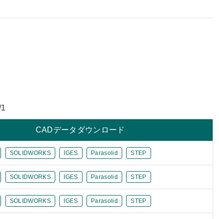
/1
CADデータダウンロード
SOLIDWORKS
IGES
Parasolid
STEP
SOLIDWORKS
IGES
Parasolid
STEP
SOLIDWORKS
IGES
Parasolid
STEP