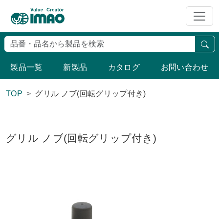
検
製品一覧
新製品
カタログ
お問い合わせ
TOP
グリル ノブ(回転グリップ付き)
グリル ノブ(回転グリップ付き)