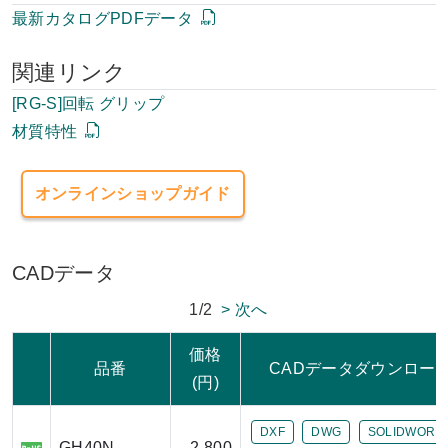
最新カタログPDFデータ
関連リンク
[RG-S]回転 グリップ
材質特性
オンラインショップガイド
CADデータ
1/2
> 次へ
価格
品番
CADデータダウンロー
(円)
DXF
DWG
SOLIDWORK
GH40N
2,800