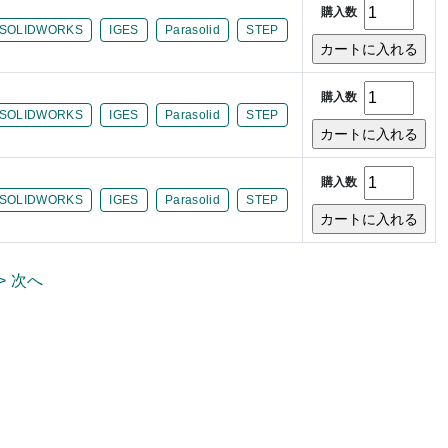
購入数
SOLIDWORKS
IGES
Parasolid
STEP
購入数
SOLIDWORKS
IGES
Parasolid
STEP
購入数
SOLIDWORKS
IGES
Parasolid
STEP
> 次へ