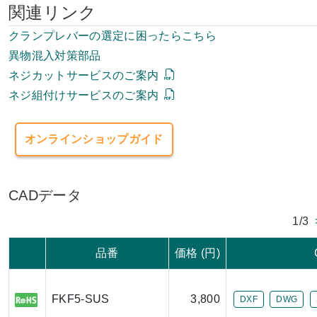
関連リンク
クランプレバーの選定に困ったらこちら
異物混入対策部品
ネジカットサービスのご案内
ネジ組付けサービスのご案内
オンラインショップガイド
CADデータ
1/3
品番
価格 (円)
FKF5-SUS
3,800
DXF
DWG