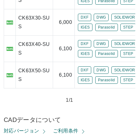
S
IGES
Parasolid
STEP
CK63X30-SU
DXF
DWG
SOLIDWORK
6,000
S
IGES
Parasolid
STEP
CK63X40-SU
DXF
DWG
SOLIDWORK
6,100
S
IGES
Parasolid
STEP
CK63X50-SU
DXF
DWG
SOLIDWORK
6,100
S
IGES
Parasolid
STEP
1/1
CADデータについて
対応バージョン
ご利用条件