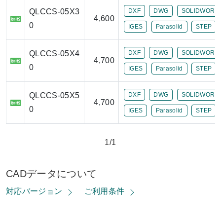
QLCCS-05X3
DXF
DWG
SOLIDWORK
4,600
0
IGES
Parasolid
STEP
QLCCS-05X4
DXF
DWG
SOLIDWORK
4,700
0
IGES
Parasolid
STEP
QLCCS-05X5
DXF
DWG
SOLIDWORK
4,700
0
IGES
Parasolid
STEP
1/1
CADデータについて
対応バージョン
ご利用条件