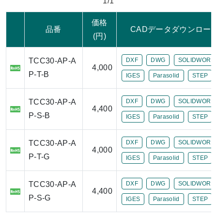
1/1
価格
品番
CADデータダウンロー
(円)
TCC30-AP-A
DXF
DWG
SOLIDWORK
4,000
P-T-B
IGES
Parasolid
STEP
TCC30-AP-A
DXF
DWG
SOLIDWORK
4,400
P-S-B
IGES
Parasolid
STEP
TCC30-AP-A
DXF
DWG
SOLIDWORK
4,000
P-T-G
IGES
Parasolid
STEP
TCC30-AP-A
DXF
DWG
SOLIDWORK
4,400
P-S-G
IGES
Parasolid
STEP