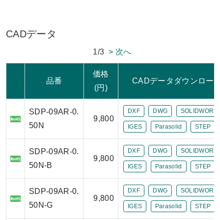
CADデータ
1/3
> 次へ
価格
品番
CADデータダウンロー
(円)
SDP-09AR-0.
DXF
DWG
SOLIDWORK
9,800
50N
IGES
Parasolid
STEP
SDP-09AR-0.
DXF
DWG
SOLIDWORK
9,800
50N-B
IGES
Parasolid
STEP
SDP-09AR-0.
DXF
DWG
SOLIDWORK
9,800
50N-G
IGES
Parasolid
STEP