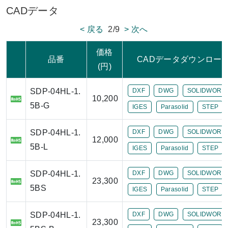
CADデータ
< 戻る
2/9
> 次へ
価格
品番
CADデータダウンロー
(円)
SDP-04HL-1.
DXF
DWG
SOLIDWORK
10,200
5B-G
IGES
Parasolid
STEP
SDP-04HL-1.
DXF
DWG
SOLIDWORK
12,000
5B-L
IGES
Parasolid
STEP
SDP-04HL-1.
DXF
DWG
SOLIDWORK
23,300
5BS
IGES
Parasolid
STEP
SDP-04HL-1.
DXF
DWG
SOLIDWORK
23,300